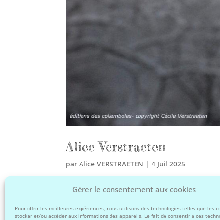
Alice Verstraeten
par
Alice VERSTRAETEN
|
4 Juil 2025
Alice Verstraeten Alice a d’abord grandi dans un
Gérer le consentement aux cookies
de se tourner vers l’anthropologie. S’ensuit un
extrême et de la...
Pour offrir les meilleures expériences, nous utilisons des technologies telles que les 
stocker et/ou accéder aux informations des appareils. Le fait de consentir à ces techn