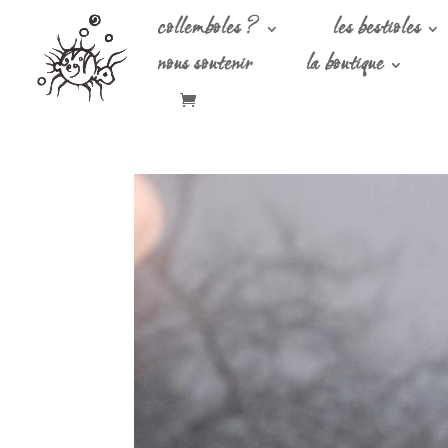
collemboles ?
les bestioles
nous soutenir
la boutique