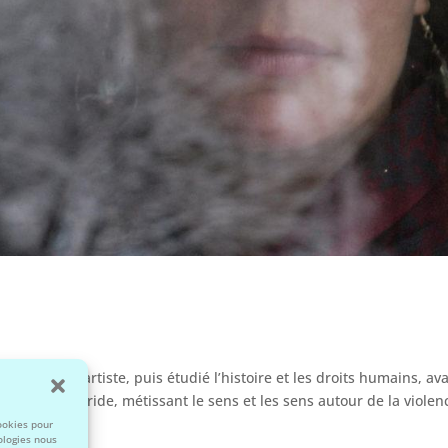
 atelier d’artiste, puis étudié l’histoire et les droits humains, av
e pensée hybride, métissant le sens et les sens autour de la violen
cookies pour
ologies nous