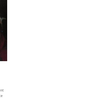
ant
ce