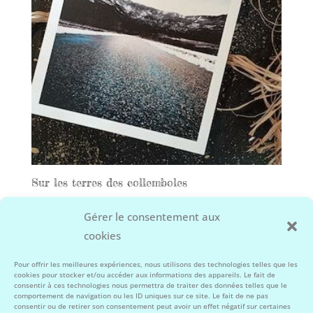
Sur les terres des collemboles
55,00
€
Gérer le consentement aux
cookies
Facebook
Instagram
Pour offrir les meilleures expériences, nous utilisons des technologies telles que les
cookies pour stocker et/ou accéder aux informations des appareils. Le fait de
consentir à ces technologies nous permettra de traiter des données telles que le
comportement de navigation ou les ID uniques sur ce site. Le fait de ne pas
consentir ou de retirer son consentement peut avoir un effet négatif sur certaines