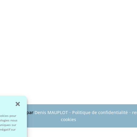
~
Développé par
Denis MAUPLOT
~
Politique de confidentialité
~
re
cookies pour
cookies
ologies nous
uniques sur
négatif sur