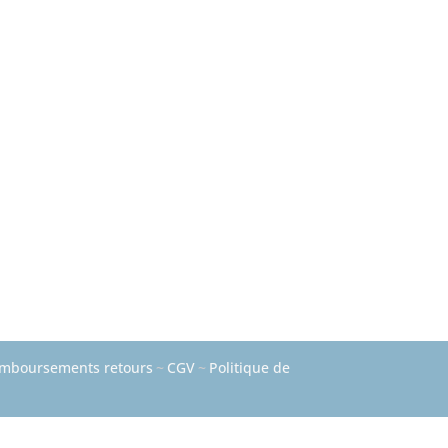
mboursements retours
~
CGV
~
Politique de