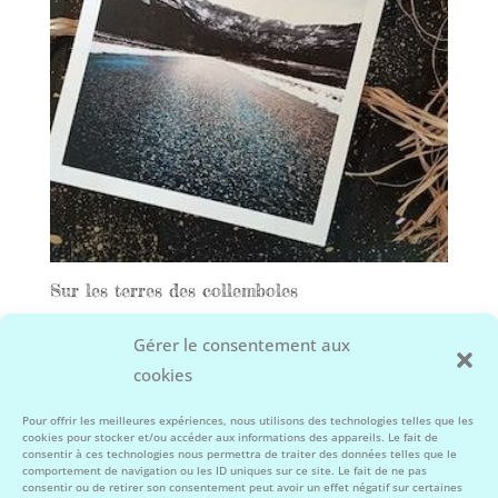
Sur les terres des collemboles
55,00
€
Gérer le consentement aux
cookies
Facebook
Instagram
Pour offrir les meilleures expériences, nous utilisons des technologies telles que les
cookies pour stocker et/ou accéder aux informations des appareils. Le fait de
consentir à ces technologies nous permettra de traiter des données telles que le
comportement de navigation ou les ID uniques sur ce site. Le fait de ne pas
consentir ou de retirer son consentement peut avoir un effet négatif sur certaines