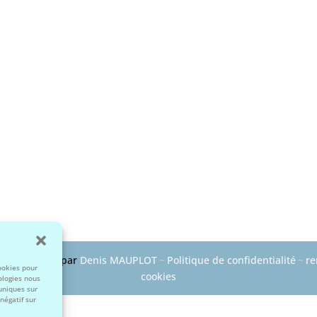
~
Développé par
Denis MAUPLOT
~
Politique de confidentialité
~
re
cookies pour
cookies
ologies nous
uniques sur
négatif sur