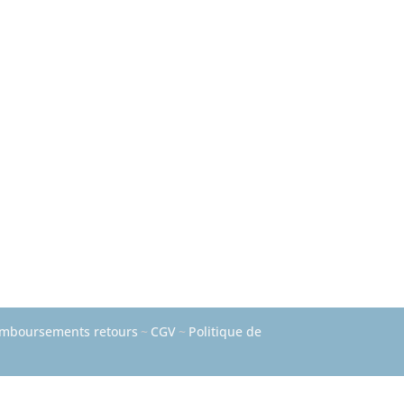
mboursements retours
~
CGV
~
Politique de