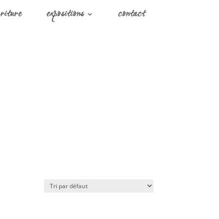
riture
expositions
contact